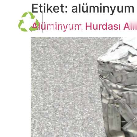
Etiket:
alüminyum 
Alüminyum Hurdası Alı