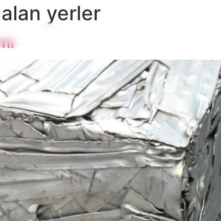
alan yerler
ANASAYFA
HAKKIMIZDA
HIZMETLERIMIZ
İLETIŞIM
mı