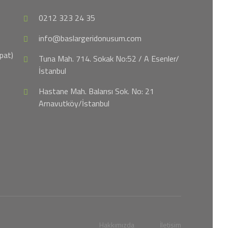
0212 323 24 35
info@baslargeridonusum.com
pat)
Tuna Mah. 714. Sokak No:52 / A Esenler/
İstanbul
Hastane Mah. Balarısı Sok. No: 21
Arnavutköy/İstanbul
Hakkımızda
İletişim