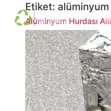
Etiket:
alüminyum 
Alüminyum Hurdası Alı