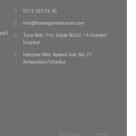
0212 323 24 35
info@baslargeridonusum.com
pat)
Tuna Mah. 714. Sokak No:52 / A Esenler/
İstanbul
Hastane Mah. Balarısı Sok. No: 21
Arnavutköy/İstanbul
Hakkımızda
İletişim