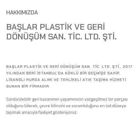
HAKKIMIZDA
BAŞLAR PLASTIK VE GERI
DÖNÜŞÜM SAN. TIC. LTD. ŞTI.
BAŞLAR PLASTIK VE GERI DÖNÜŞÜM SAN. TIC. LTD. ŞTI., 2017
YILINDAN BERI İSTANBUL’DA KÖKLÜ BIR GEÇMIŞE SAHIP,
LISANSLI HURDA ALIMI VE TEHLIKELI ATIK TAŞIMA HIZMETI
SUNAN BIR FIRMADIR.
Sürdürülebilir geri kazanımın yaşamımızın vazgeçilmez bir parçası
olduğunu bilerek, çevre bilincini ve sorumluluğunu en üst düzeye
taşımak amacıyla faaliyet gösteriyoruz.